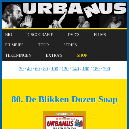
BIO
DISCOGRAFIE
DVD'S
FILMS
FILMPJES
TOUR
STRIPS
TEKENINGEN
EXTRA'S
SHOP
20
/
40
/
60
/
80
/
100
/
120
/
140
/
160
/
180
/
200
80. De Blikken Dozen Soap