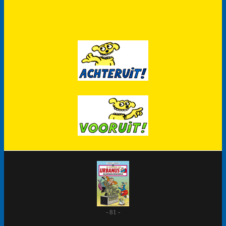
- 81 -