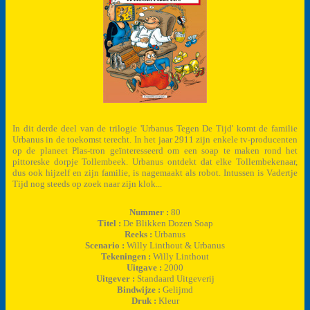
In dit derde deel van de trilogie 'Urbanus Tegen De Tijd' komt de familie
Urbanus in de toekomst terecht. In het jaar 2911 zijn enkele tv-producenten
op de planeet Plas-tron geïnteresseerd om een soap te maken rond het
pittoreske dorpje Tollembeek. Urbanus ontdekt dat elke Tollembekenaar,
dus ook hijzelf en zijn familie, is nagemaakt als robot. Intussen is Vadertje
Tijd nog steeds op zoek naar zijn klok...
Nummer :
80
Titel :
De Blikken Dozen Soap
Reeks :
Urbanus
Scenario :
Willy Linthout & Urbanus
Tekeningen :
Willy Linthout
Uitgave :
2000
Uitgever :
Standaard Uitgeverij
Bindwijze :
Gelijmd
Druk :
Kleur