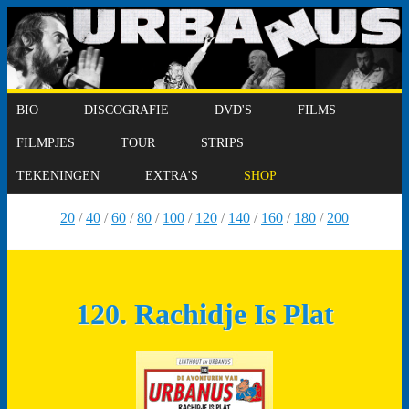
BIO
DISCOGRAFIE
DVD'S
FILMS
FILMPJES
TOUR
STRIPS
TEKENINGEN
EXTRA'S
SHOP
20
/
40
/
60
/
80
/
100
/
120
/
140
/
160
/
180
/
200
120. Rachidje Is Plat