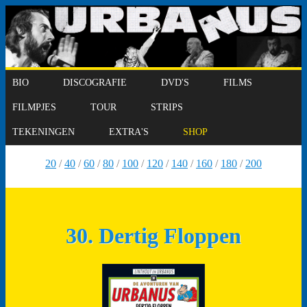
BIO
DISCOGRAFIE
DVD'S
FILMS
FILMPJES
TOUR
STRIPS
TEKENINGEN
EXTRA'S
SHOP
20
/
40
/
60
/
80
/
100
/
120
/
140
/
160
/
180
/
200
30. Dertig Floppen