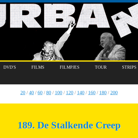
DVD'S
FILMS
FILMPJES
TOUR
STRIPS
20
/
40
/
60
/
80
/
100
/
120
/
140
/
160
/
180
/
200
189. De Stalkende Creep