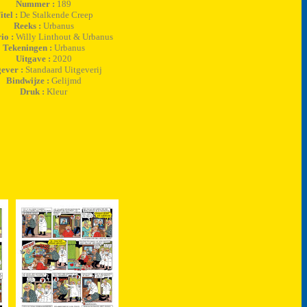
Nummer :
189
itel :
De Stalkende Creep
Reeks :
Urbanus
io :
Willy Linthout & Urbanus
Tekeningen :
Urbanus
Uitgave :
2020
gever :
Standaard Uitgeverij
Bindwijze :
Gelijmd
Druk :
Kleur