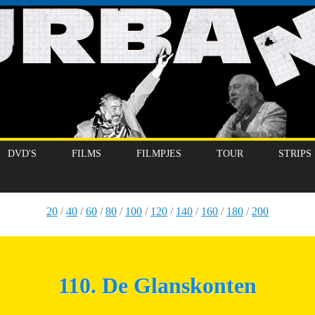
DVD'S
FILMS
FILMPJES
TOUR
STRIPS
20
/
40
/
60
/
80
/
100
/
120
/
140
/
160
/
180
/
200
110. De Glanskonten