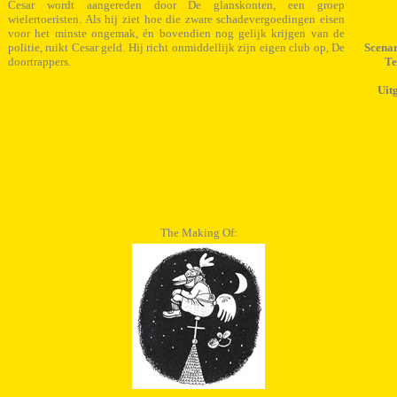
Cesar wordt aangereden door De glanskonten, een groep
wielertoeristen. Als hij ziet hoe die zware schadevergoedingen eisen
voor het minste ongemak, én bovendien nog gelijk krijgen van de
politie, ruikt Cesar geld. Hij richt onmiddellijk zijn eigen club op, De
Scenar
doortrappers.
Te
Uit
The Making Of: