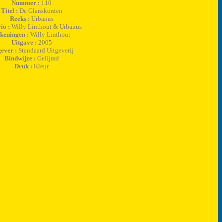
Nummer :
110
Titel :
De Glanskonten
Reeks :
Urbanus
io :
Willy Linthout & Urbanus
keningen :
Willy Linthout
Uitgave :
2005
gever :
Standaard Uitgeverij
Bindwijze :
Gelijmd
Druk :
Kleur