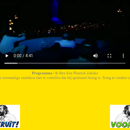
Programma :
Ik Ben Een Plastiek Zakske
e toenmalige zaalshow met te vertellen dat hij spiritueel bezig is. Terug te vinden 