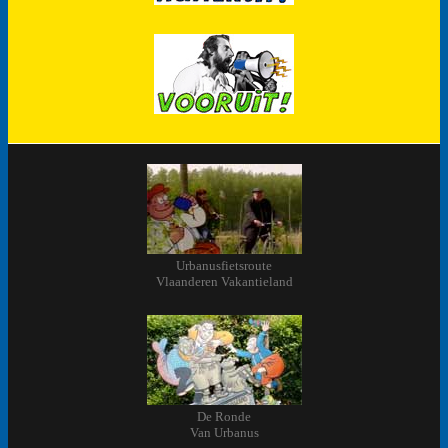
Urbanusfietsroute
Vlaanderen Vakantieland
De Ronde
Van Urbanus