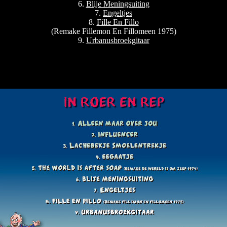
6.
Blije Meningsuiting
7.
Engeltjes
8.
Fille En Fillo
(Remake Fillemon En Fillomeen 1975)
9.
Urbanusbroekgitaar