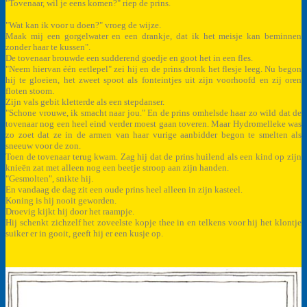
"Tovenaar, wil je eens komen?" riep de prins.
"Wat kan ik voor u doen?" vroeg de wijze.
Maak mij een gorgelwater en een drankje, dat ik het meisje kan beminnen
zonder haar te kussen".
De tovenaar brouwde een sudderend goedje en goot het in een fles.
"Neem hiervan één eetlepel" zei hij en de prins dronk het flesje leeg. Nu begon
hij te gloeien, het zweet spoot als fonteintjes uit zijn voorhoofd en zij oren
floten stoom.
Zijn vals gebit kletterde als een stepdanser.
"Schone vrouwe, ik smacht naar jou." En de prins omhelsde haar zo wild dat de
tovenaar nog een heel eind verder moest gaan toveren. Maar Hydromelleke was
zo zoet dat ze in de armen van haar vurige aanbidder begon te smelten als
sneeuw voor de zon.
Toen de tovenaar terug kwam. Zag hij dat de prins huilend als een kind op zijn
knieën zat met alleen nog een beetje stroop aan zijn handen.
"Gesmolten", snikte hij.
En vandaag de dag zit een oude prins heel alleen in zijn kasteel.
Koning is hij nooit geworden.
Droevig kijkt hij door het raampje.
Hij schenkt zichzelf het zoveelste kopje thee in en telkens voor hij het klontje
suiker er in gooit, geeft hij er een kusje op.