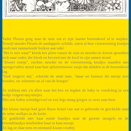
Vader Fleuris ging naar de tuin om er zijn laatste boerenkool af te snijden.
Terwijl moeder Fleuris de aardappels schilde, zaten al hun vierentwintig kindjes
reeds met rammelende buiken aan tafel.
"Het is niet waar!" klonk het plots vanuit de tuin en moeder en kroost spoedden
zich naar vader, die bleek en bevend met de kool in zijn armen stond.
"Alweer eentje", zuchtte moeder en de vierentwintig kindjes staarden met
opengevallen mond naar hun splinternieuwe zusje dat midden in de boerenkool
lag.
"God vergeve mij", schreide de arme man, "maar we kunnen dit meisje niet
houden, we scheuren nu al van de honger."
Ze trokken met z'n allen naar het bos en legden de baby te vondeling in een
bedje vergeet-mij-nietjes.
Met een loden schuldgevoel en een lege maag gingen ze weer naar huis.
Het kleine meisje had geen flauw benul van wat er gebeurde en giechelde naar
de witte wolkjes in de lucht.
Ze grabbelde met haar ronde handjes naar de groene stengels en de
bloemblaadjes kriebelden haar in haar neusje.
Zo lag ze daar uren en niemand kwam voorbij.