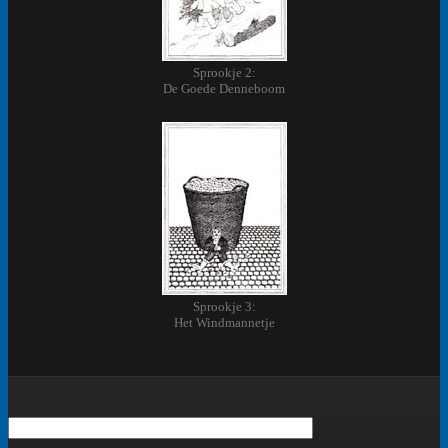
Sprookje 2:
De Goede Denneboom
Sprookje 3:
Het Windmannetje