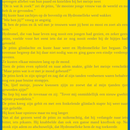
sprongen allebei van hun paard en knielden bij het meisje neer.
"Dit is wat ik zoek!" zei de prins, "de mooiste jonge vrouw van de wereld en nu
heb ik ze gevonden."
Hij kuste haar zachtjes op de bovenlip en Hydromelleke werd wakker.
"Wie ben jij?" vroeg ze angstig.
"Ik ben de prins en ik wil met je trouwen want jij bent zo mooi en zoet als een
kers."
Hydromel, die van haar leven nog nooit een jongen had gezien, en zeker geen
prins, voelde voor het eerst iets dat ze nog nooit eerder bij de bijtjes had
gevoeld.
De prins glimlachte en kuste haar weer en Hydromelleke liet begaan. De
tovenaar begreep dat hij daar niet nodig was en ging gauw een eindje verderop
toveren.
Ze kusten elkaar minuten lang op de mond.
Toen de prins even ophield en naar adem snakte, gilde het meisje verschrikt
"Maar prins wat is er met je mond gebeurd?"
De prins keek in zijn spiegel en zag dat al zijn tanden verdwenen waren behalve
nog een paar bruine stompjes.
"Oo, ljief meisje, jouww kwussen zjijn zo zoewt dat al mijn tjanden rjot
geworden zjijn!"
Nu liep hij naar de tovenaar en zij: "Tover mij onmiddellijk een nieuw gwebit
wjitste pwordelein."
De prins kreeg zijn gebit en met een fonkelende glimlach stapte hij weer naar
zijn geliefde.
Hij kust haar opnieuw maar nu nog langer.
Van al dat gezoen werd de prins zo suikerachtig, dat hij verlangde naar iets
bitter, iets pikants. Hij knabbelde dan ook een ganse mand knoflook op. Nu
stonk zijn adem zo afschuwelijk, dat Hydromelleke hem de rug toekeerde.