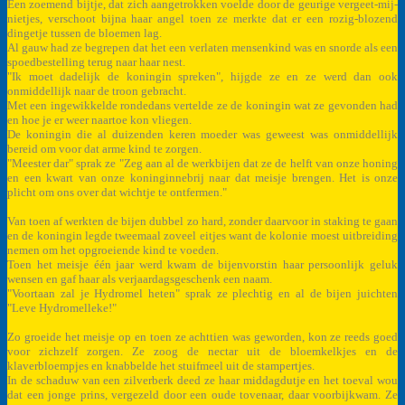
Een zoemend bijtje, dat zich aangetrokken voelde door de geurige vergeet-mij-
nietjes, verschoot bijna haar angel toen ze merkte dat er een rozig-blozend
dingetje tussen de bloemen lag.
Al gauw had ze begrepen dat het een verlaten mensenkind was en snorde als een
spoedbestelling terug naar haar nest.
"Ik moet dadelijk de koningin spreken", hijgde ze en ze werd dan ook
onmiddellijk naar de troon gebracht.
Met een ingewikkelde rondedans vertelde ze de koningin wat ze gevonden had
en hoe je er weer naartoe kon vliegen.
De koningin die al duizenden keren moeder was geweest was onmiddellijk
bereid om voor dat arme kind te zorgen.
"Meester dar" sprak ze "Zeg aan al de werkbijen dat ze de helft van onze honing
en een kwart van onze koninginnebrij naar dat meisje brengen. Het is onze
plicht om ons over dat wichtje te ontfermen."
Van toen af werkten de bijen dubbel zo hard, zonder daarvoor in staking te gaan
en de koningin legde tweemaal zoveel eitjes want de kolonie moest uitbreiding
nemen om het opgroeiende kind te voeden.
Toen het meisje één jaar werd kwam de bijenvorstin haar persoonlijk geluk
wensen en gaf haar als verjaardagsgeschenk een naam.
"Voortaan zal je Hydromel heten" sprak ze plechtig en al de bijen juichten
"Leve Hydromelleke!"
Zo groeide het meisje op en toen ze achttien was geworden, kon ze reeds goed
voor zichzelf zorgen. Ze zoog de nectar uit de bloemkelkjes en de
klaverbloempjes en knabbelde het stuifmeel uit de stampertjes.
In de schaduw van een zilverberk deed ze haar middagdutje en het toeval wou
dat een jonge prins, vergezeld door een oude tovenaar, daar voorbijkwam. Ze