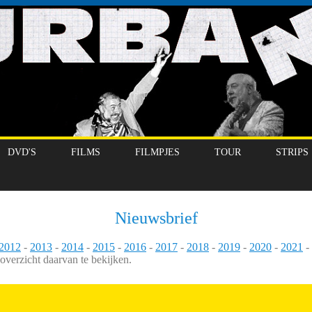
DVD'S
FILMS
FILMPJES
TOUR
STRIPS
Nieuwsbrief
2012
-
2013
-
2014
-
2015
-
2016
-
2017
-
2018
-
2019
-
2020
-
2021
-
-overzicht daarvan te bekijken.