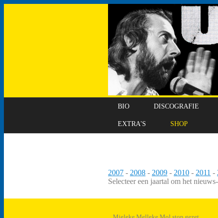
BIO
DISCOGRAFIE
EXTRA'S
SHOP
2007
-
2008
-
2009
-
2010
-
2011
-
Selecteer een jaartal om het nieuws
Mieleke Melleke Mol stop gezet