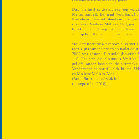
Dirk Stallaert is gestart aan een vo
Merho himself. Het gaat (voorlopig) 
Kiekeboes. Hoewel Standaard Uitgever
stripreeks Mieleke Melleke Mol, gesch
te zetten, is Dirk nog niet van plan om 
waarop hij officieel met pensioen is.
Stallaert heeft de Kiekeboes al eerde
toen zijn team te versterken nadat de st
2002 was gestopt. Uiteindelijk werkte S
110. Een van die albums is Vrolijke 
geliefd onder fans van de stripreeks
Vandersteen en ontwikkelde hij met Ur
en Mieleke Melleke Mol.
(Bron: Stripspeciaalzaak.be)
(14 september 2020)