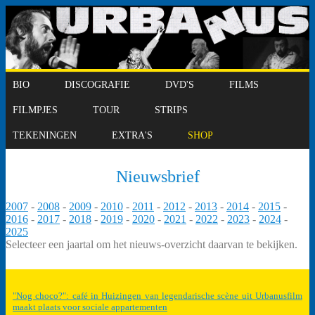
BIO
DISCOGRAFIE
DVD'S
FILMS
FILMPJES
TOUR
STRIPS
TEKENINGEN
EXTRA'S
SHOP
Nieuwsbrief
2007
-
2008
-
2009
-
2010
-
2011
-
2012
-
2013
-
2014
-
2015
-
2016
-
2017
-
2018
-
2019
-
2020
-
2021
-
2022
-
2023
-
2024
-
2025
Selecteer een jaartal om het nieuws-overzicht daarvan te bekijken.
"Nog choco?": café in Huizingen van legendarische scène uit Urbanusfilm
maakt plaats voor sociale appartementen