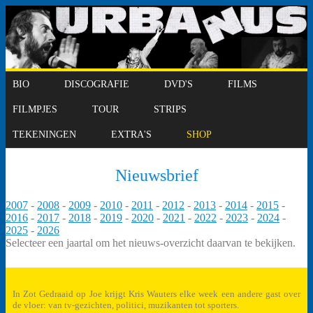
BIO
DISCOGRAFIE
DVD'S
FILMS
FILMPJES
TOUR
STRIPS
TEKENINGEN
EXTRA'S
SHOP
Nieuwsbrief
2007
-
2008
-
2009
-
2010
-
2011
-
2012
-
2013
-
2014
-
2015
-
2016
-
2017
-
2018
-
2019
-
2020
-
2021
-
2022
-
2023
-
2024
-
2025
-
2026
Selecteer een jaartal om het nieuws-overzicht daarvan te bekijken.
In Zot Gedraaid op Joe krijgt Kris Wauters elke week een andere gast over
de vloer: van tv-gezichten, politici, muzikanten tot sporters.