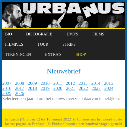
BIO
DISCOGRAFIE
DVD'S
FILMS
FILMPJES
TOUR
STRIPS
TEKENINGEN
EXTRA'S
SHOP
Nieuwsbrief
2007
-
2008
-
2009
-
2010
-
2011
-
2012
-
2013
-
2014
-
2015
-
2016
-
2017
-
2018
-
2019
-
2020
-
2021
-
2022
-
2023
-
2024
-
2025
-
2026
Selecteer een jaartal om het nieuws-overzicht daarvan te bekijken.
In Knack (Nr. 2 van 12 tot 18 januari 2022) is Urbanus aan het woord op de
laatste pagina in Eindspel. In Eindspel worden een handvol vragen gesteld