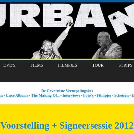
DVD'S
FILMS
FILMPJES
TOUR
STRIPS
De Geverniste Vernepelingskes
ms
-
Luxe Albums
-
The Making Of...
-
Interviews
-
Foto's
-
Filmpjes
-
Schetsen
-
E
Voorstelling + Signeersessie 2012