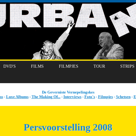
DVD'S
FILMS
FILMPJES
TOUR
STRIPS
De Geverniste Vernepelingskes
ms
-
Luxe Albums
-
The Making Of...
-
Interviews
-
Foto's
-
Filmpjes
-
Schetsen
-
E
Persvoorstelling 2008