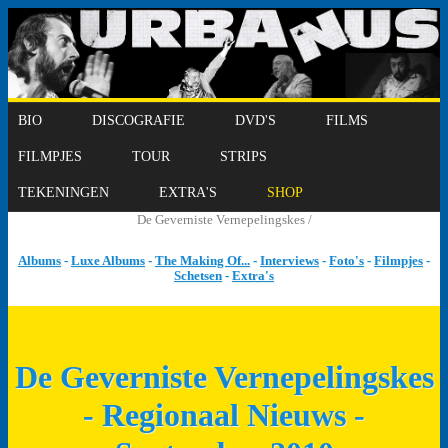
BIO
DISCOGRAFIE
DVD'S
FILMS
FILMPJES
TOUR
STRIPS
TEKENINGEN
EXTRA'S
SHOP
De Geverniste Vernepelingskes /
Albums
-
Luxe Albums
-
The Making Of...
-
Interviews
-
Foto's
-
Filmpjes
-
Schetsen
-
Extra's
De Geverniste Vernepelingskes
- Regionaal Nieuws -