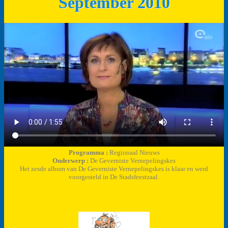
September 2010
Programma :
Regionaal Nieuws
Onderwerp :
De Geverniste Vernepelingskes
Het zesde album van De Geverniste Vernepelingskes is klaar en werd
voorgesteld in De Stadsfeestzaal.