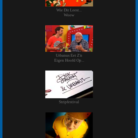
Wie Dit Leest...
Woow
Urbanus Eet Z'n
Eigen Hoofd Op...
Stripfestival