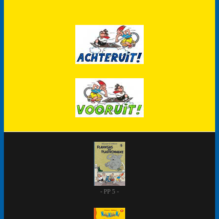
- PP 5 -