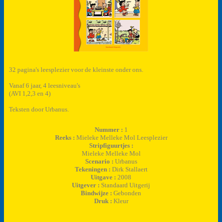
32 pagina's leesplezier voor de kleinste onder ons.
Vanaf 6 jaar, 4 leesniveau's
(AVI 1,2,3 en 4)
Teksten door Urbanus.
Nummer :
1
Reeks :
Mieleke Melleke Mol Leesplezier
Stripfiguurtjes :
Mieleke Melleke Mol
Scenario :
Urbanus
Tekeningen :
Dirk Stallaert
Uitgave :
2008
Uitgever :
Standaard Uitgerij
Bindwijze :
Gebonden
Druk :
Kleur