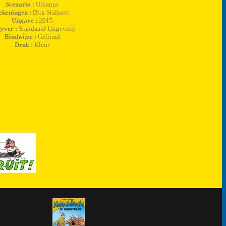
Scenario :
Urbanus
ekeningen :
Dirk Stallaert
Uitgave :
2015
gever :
Standaard Uitgeverij
Bindwijze :
Gelijmd
Druk :
Kleur