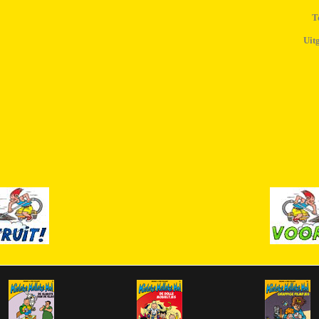
T
Uit