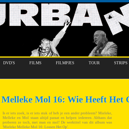
DVD'S
FILMS
FILMPJES
TOUR
STRIPS
 Melleke Mol 16: Wie Heeft Het
Is er iets zoek, is er iets stuk of heb je een ander probleem? Mieleke,
Melleke en Mol staan altijd paraat en helpen iedereen. Althans dat
proberen ze toch, met man en mol! De werktitel van dit album was
'Mieleke Melleke Mol 16: Lossen Het Op'.