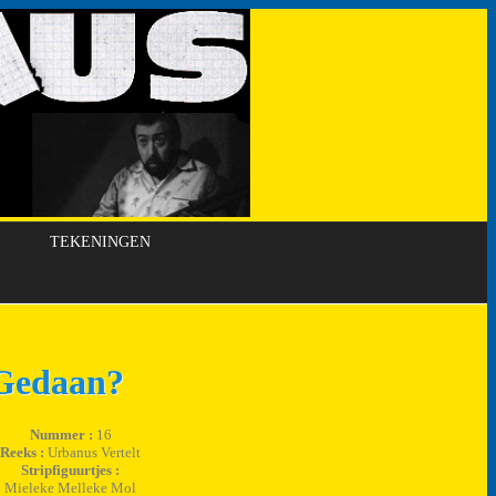
TEKENINGEN
 Gedaan?
Nummer :
16
Reeks :
Urbanus Vertelt
Stripfiguurtjes :
Mieleke Melleke Mol