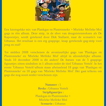
Een knotsgekke mix van Plankgas en Plastronneke + Mieleke Melleke Mol
gags in één album. Deze strip, in de sfeer van deugnietenreeksen als De
Kapoentjes, wordt getekend door Dirk Stallaert, naar de scenario's van
Urbanus. Het resultaat is een erg grappige, knap getekende gag-strip voor
jong en oud!
Tot midden 2008 verschenen de avontuurlijke gags van 'Plankgas en
Plastronneke' en 'Mieleke Melleke Mol' altijd in afzonderlijke albums.
Sinds 10 december 2008 is dit anders! De fratsen van de 5 grappige
figuurtjes zitten sindsdien in 1 album onder de titel 'Urbanus Vertelt'. In het
eerste 'Urbanus Vertelt'-album staan afwisselend 18 gags van 'Plankgas en
Plastronneke' en 18 gags van 'Mieleke Melleke Mol'. Het gaat telkens om
gags die nog nooit eerder verschenen zijn.
Nummer :
1
Reeks :
Urbanus Vertelt
Stripfiguurtjes :
Plankgas en Plastronneke +
Mieleke Melleke Mol
Scenario :
Urbanus