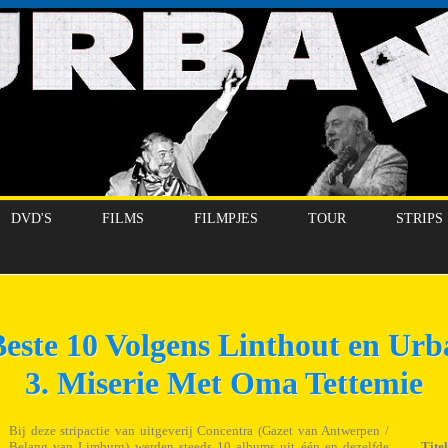
DVD'S
FILMS
FILMPJES
TOUR
STRIPS
este 10 Volgens Linthout en Ur
3. Miserie Met Oma Tettemie
Bij deze stripactie van uitgeverij Concentra (Gazet van Antwerpen /
Belang van Limburg) werden steeds 10 albums uit één en dezelfde
Titel