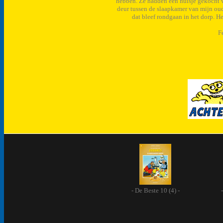
hebben. Ze hadden een huisje gekocht v
deur tussen de slaapkamer van mijn oud
dat bleef rondgaan in het dorp. H
F
- De Beste 10 (4) -