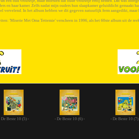
an een oud vrouwtje, maar moesten dat oude vrouwtje erbij nemen. Dat was inbegrep
ers en haar kamer. Zelfs nadat mijn ouders hun slaapkamer geluiddicht gemaakt ha
eel vervelend. In het album hebben we dit gegeven natuurlijk ferm aangedikt, maar 
eiten: 'Miserie Met Oma Tettemie' verscheen in 1996, als het 60ste album uit de reek
- De Beste 10 (5) -
- De Beste 10 (6) -
- De Beste 10 (7) 