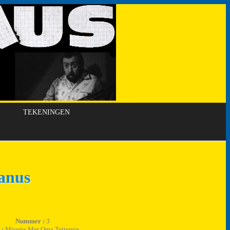
TEKENINGEN
banus
Nummer :
3
 :
Miserie Met Oma Tettemie