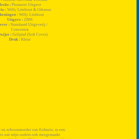
Reeks :
Promotie Uitgave
io :
Willy Linthout & Urbanus
keningen :
Willy Linthout
Uitgave :
2006
ever :
Standaard Uitgeverij /
Concentra
wijze :
Gelijmd (Soft Cover)
Druk :
Kleur
ar en schoonmoeder van Eufrazie, in een
Iets wat mijn ouders ook meegemaakt