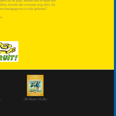
en bij de prijs. Helaas was er maar één
dden, hoorde dat vrouwtje nog alles. En
het basisgegeven is echt gebeurd."
s.
-
- De Beste 10 (8) -