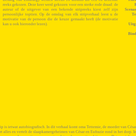
reeks gekozen. Deze keer werd gekozen voor een sterke rode draad: de
auteur of de uitgever van een bekende stripreeks kiest zelf zijn
Scenar
persoonlijke toptien. Op de omslag van elk stripverhaal leest u de
Te
motivatie van de persoon die de keuze gemaakt heeft (de motivatie
kan u ook hieronder lezen).
Uitg
Bind
rip is ietwat autobiografisch. In dit verhaal komt oma Tettemie, de moeder van Cés
t alles en vertelt de slaapkamergeheimen van César en Eufrazie rond in het dorp. 