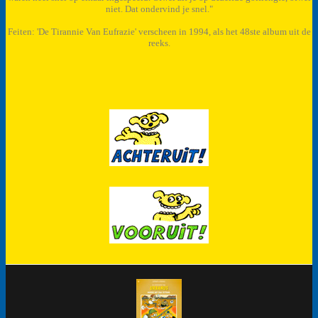
niet. Dat ondervind je snel."
Feiten: 'De Tirannie Van Eufrazie' verscheen in 1994, als het 48ste album uit de
reeks.