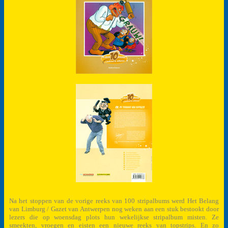
Na het stoppen van de vorige reeks van 100 stripalbums werd Het Belang
van Limburg / Gazet van Antwerpen nog weken aan een stuk bestookt door
lezers die op woensdag plots hun wekelijkse stripalbum misten. Ze
smeekten, vroegen en eisten een nieuwe reeks van topstrips. En zo