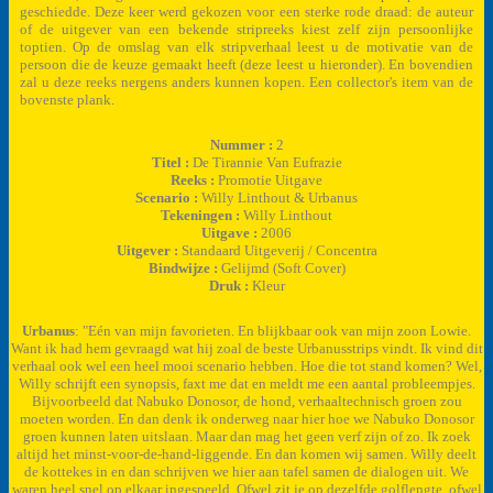
geschiedde. Deze keer werd gekozen voor een sterke rode draad: de auteur
of de uitgever van een bekende stripreeks kiest zelf zijn persoonlijke
toptien. Op de omslag van elk stripverhaal leest u de motivatie van de
persoon die de keuze gemaakt heeft (deze leest u hieronder). En bovendien
zal u deze reeks nergens anders kunnen kopen. Een collector's item van de
bovenste plank.
Nummer :
2
Titel :
De Tirannie Van Eufrazie
Reeks :
Promotie Uitgave
Scenario :
Willy Linthout & Urbanus
Tekeningen :
Willy Linthout
Uitgave :
2006
Uitgever :
Standaard Uitgeverij / Concentra
Bindwijze :
Gelijmd (Soft Cover)
Druk :
Kleur
Urbanus
: "Eén van mijn favorieten. En blijkbaar ook van mijn zoon Lowie.
Want ik had hem gevraagd wat hij zoal de beste Urbanusstrips vindt. Ik vind dit
verhaal ook wel een heel mooi scenario hebben. Hoe die tot stand komen? Wel,
Willy schrijft een synopsis, faxt me dat en meldt me een aantal probleempjes.
Bijvoorbeeld dat Nabuko Donosor, de hond, verhaaltechnisch groen zou
moeten worden. En dan denk ik onderweg naar hier hoe we Nabuko Donosor
groen kunnen laten uitslaan. Maar dan mag het geen verf zijn of zo. Ik zoek
altijd het minst-voor-de-hand-liggende. En dan komen wij samen. Willy deelt
de kottekes in en dan schrijven we hier aan tafel samen de dialogen uit. We
waren heel snel op elkaar ingespeeld. Ofwel zit je op dezelfde golflengte, ofwel