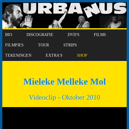
BIO
DISCOGRAFIE
DVD'S
FILMS
FILMPJES
TOUR
STRIPS
TEKENINGEN
EXTRA'S
SHOP
Mieleke Melleke Mol
Videoclip - Oktober 2010