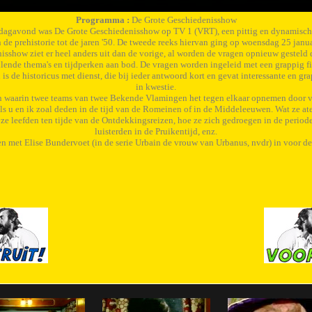
Programma :
De Grote Geschiedenisshow
dagavond was De Grote Geschiedenisshow op TV 1 (VRT), een pittig en dynamisch
de prehistorie tot de jaren '50. De tweede reeks hiervan ging op woensdag 25 janu
sshow ziet er heel anders uit dan de vorige, al worden de vragen opnieuw gesteld d
llende thema's en tijdperken aan bod. De vragen worden ingeleid met een grappig f
s de historicus met dienst, die bij ieder antwoord kort en gevat interessante en gr
in kwestie.
in waarin twee teams van twee Bekende Vlamingen het tegen elkaar opnemen door v
ls u en ik zoal deden in de tijd van de Romeinen of in de Middeleeuwen. Wat ze at
ze leefden ten tijde van de Ontdekkingsreizen, hoe ze zich gedroegen in de period
luisterden in de Pruikentijd, enz.
n met Elise Bundervoet (in de serie Urbain de vrouw van Urbanus, nvdr) in voor de