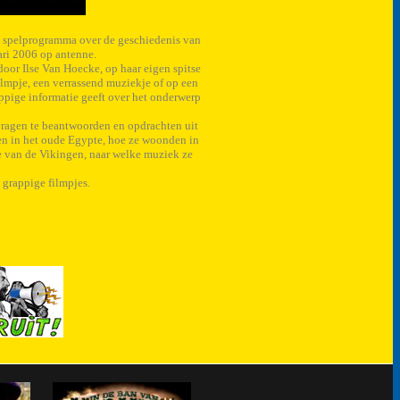
 spelprogramma over de geschiedenis van
ari 2006 op antenne.
oor Ilse Van Hoecke, op haar eigen spitse
ilmpje, een verrassend muziekje of op een
appige informatie geeft over het onderwerp
ragen te beantwoorden en opdrachten uit
en in het oude Egypte, hoe ze woonden in
e van de Vikingen, naar welke muziek ze
 grappige filmpjes.