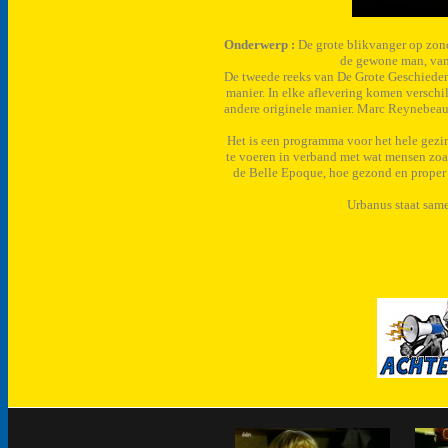
Onderwerp :
De grote blikvanger op zon
de gewone man, van 
De tweede reeks van De Grote Geschiedeni
manier. In elke aflevering komen verschi
andere originele manier. Marc Reynebeau i
Het is een programma voor het hele gez
te voeren in verband met wat mensen zoa
de Belle Epoque, hoe gezond en proper 
Urbanus staat same