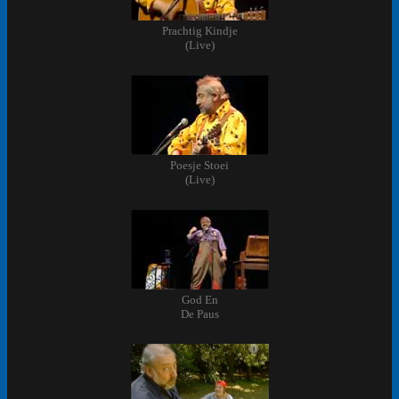
Prachtig Kindje
(Live)
Poesje Stoei
(Live)
God En
De Paus