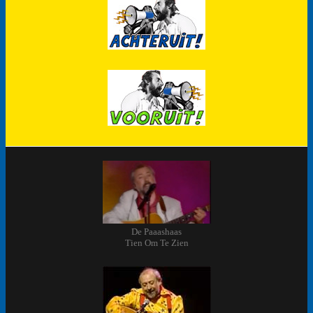
De Paaashaas
Tien Om Te Zien