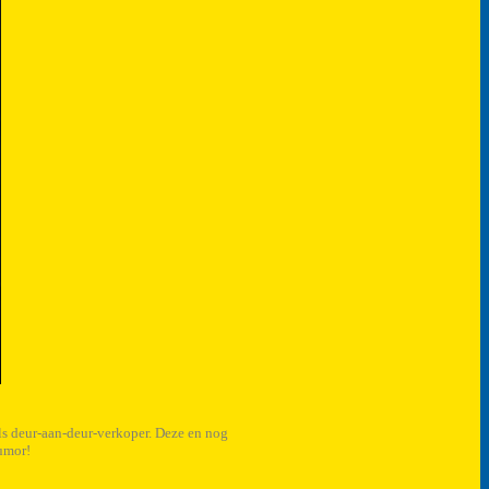
s deur-aan-deur-verkoper. Deze en nog
umor!