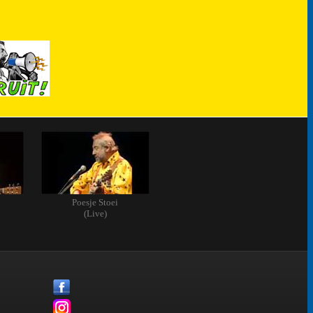
Poesje Stoei
(Live)