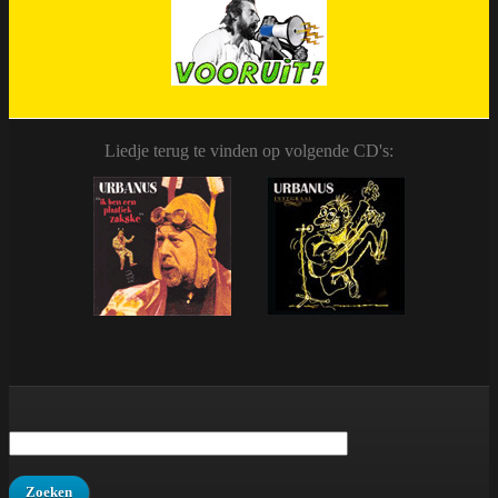
Liedje terug te vinden op volgende CD's: