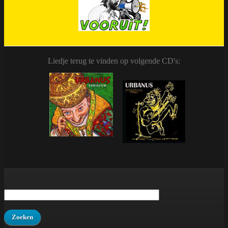
Liedje terug te vinden op volgende CD's: