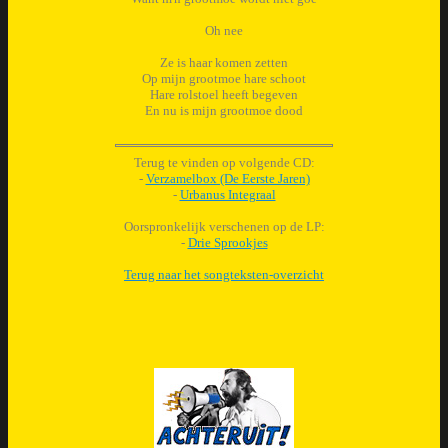
Oh nee
Ze is haar komen zetten
Op mijn grootmoe hare schoot
Hare rolstoel heeft begeven
En nu is mijn grootmoe dood
Terug te vinden op volgende CD:
-
Verzamelbox (De Eerste Jaren)
-
Urbanus Integraal
Oorspronkelijk verschenen op de LP:
-
Drie Sprookjes
Terug naar het songteksten-overzicht