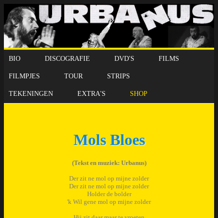
BIO
DISCOGRAFIE
DVD'S
FILMS
FILMPJES
TOUR
STRIPS
TEKENINGEN
EXTRA'S
SHOP
Mols Bloes
(Tekst en muziek: Urbanus)
Der zit ne mol op mijne zolder
Der zit ne mol op mijne zolder
Holder de bolder
'k Wil gene mol op mijne zolder
Hij zit daar maar te vroeten