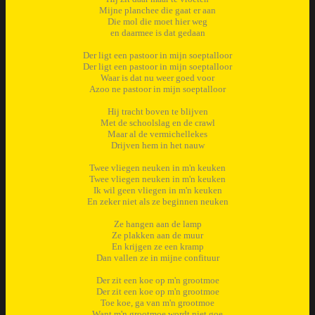
Mijne planchee die gaat er aan
Die mol die moet hier weg
en daarmee is dat gedaan
Der ligt een pastoor in mijn soeptalloor
Der ligt een pastoor in mijn soeptalloor
Waar is dat nu weer goed voor
Azoo ne pastoor in mijn soeptalloor
Hij tracht boven te blijven
Met de schoolslag en de crawl
Maar al de vermichellekes
Drijven hem in het nauw
Twee vliegen neuken in m'n keuken
Twee vliegen neuken in m'n keuken
Ik wil geen vliegen in m'n keuken
En zeker niet als ze beginnen neuken
Ze hangen aan de lamp
Ze plakken aan de muur
En krijgen ze een kramp
Dan vallen ze in mijne confituur
Der zit een koe op m'n grootmoe
Der zit een koe op m'n grootmoe
Toe koe, ga van m'n grootmoe
Want m'n grootmoe wordt niet goe