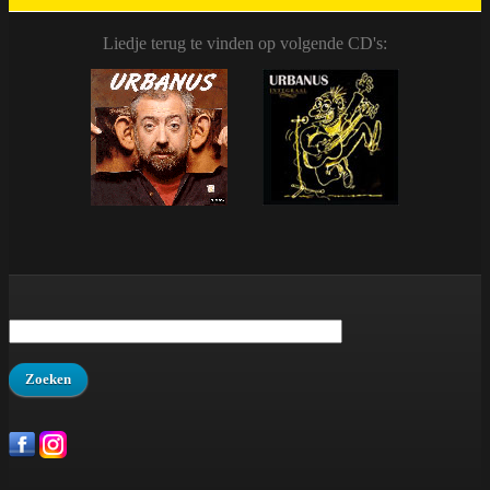
Liedje terug te vinden op volgende CD's: