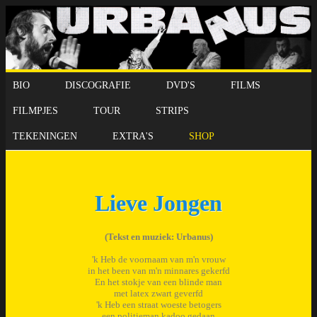
BIO
DISCOGRAFIE
DVD'S
FILMS
FILMPJES
TOUR
STRIPS
TEKENINGEN
EXTRA'S
SHOP
Lieve Jongen
(Tekst en muziek: Urbanus)
'k Heb de voornaam van m'n vrouw
in het been van m'n minnares gekerfd
En het stokje van een blinde man
met latex zwart geverfd
'k Heb een straat woeste betogers
een politieman kadoo gedaan