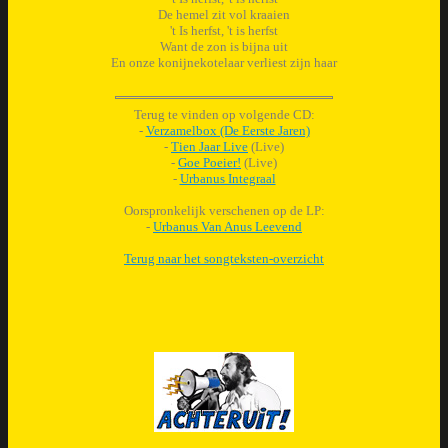
De hemel zit vol kraaien
't Is herfst, 't is herfst
Want de zon is bijna uit
En onze konijnekotelaar verliest zijn haar
Terug te vinden op volgende CD:
-
Verzamelbox (De Eerste Jaren)
-
Tien Jaar Live
(Live)
-
Goe Poeier!
(Live)
-
Urbanus Integraal
Oorspronkelijk verschenen op de LP:
-
Urbanus Van Anus Leevend
Terug naar het songteksten-overzicht