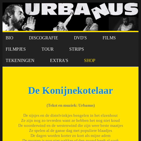
BIO
DISCOGRAFIE
DVD'S
FILMS
FILMPJES
TOUR
STRIPS
TEKENINGEN
EXTRA'S
SHOP
De Konijnekotelaar
(Tekst en muziek: Urbanus)
De sijsjes en de distelvinkjes bengelen in het elzenhout
Ze zijn nog zo tevreden want ze hebben het nog niet koud
De noorderwind en de westenwind die zijn weer beste maatjes
Ze spelen al de ganse dag met populiere blaadjes
De dagen worden korter zo kort als mijne adem
De morgen is nog niet wakker of den avond heeft al vaak