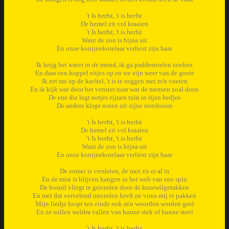
't Is herfst, 't is herfst
De hemel zit vol kraaien
't Is herfst, 't is herfst
Want de zon is bijna uit
En onze konijnekotelaar verliest zijn haar
Ik krijg het water in de mond, ik ga paddestoelen zoeken
En daar een koppel eitjes op en we zijn weer van de goeie
Ik zet me op de kachel, 't is te zeggen met m'n voeten
En ik kijk wat door het venster naar wat de mensen zoal doen
De ene die legt netjes zijnen tuin in rijen bedjes
De andere klopt noten uit zijne noteboom
't Is herfst, 't is herfst
De hemel zit vol kraaien
't Is herfst, 't is herfst
Want de zon is bijna uit
En onze konijnekotelaar verliest zijn haar
De zomer is versleten, de mot zit er al in
En de mist is blijven hangen in het web van ene spin
De bosuil vliegt te griezelen door de knotwilgetakken
En met dat vervelend miezelen heeft ne virus mij te pakken
Mijn liedje loopt ten einde ook m'n woorden worden geel
En ze zullen weldra vallen van hunne stek of hunne steel
't Is herfst, 't is herfst