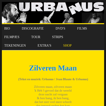
BIO
DISCOGRAFIE
DVD'S
FILMS
FILMPJES
TOUR
STRIPS
TEKENINGEN
EXTRA'S
SHOP
Zilveren Maan
(Tekst en muziek: Urbanus / Jean Blaute & Urbanus)
Zilveren maan, zilveren maan
'k Heb 't gevoel dat de wereld
deze nacht zal vergaan
Ik ben bang, ik ben bang,
dat het niet veel meer scheelt
dat iemand anders het hart