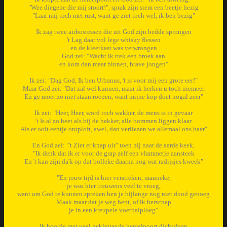
"Wee diegene die mij stoort!", sprak zijn stem een beetje hezig
"Laat mij toch met rust, want ge ziet toch wel, ik ben bezig"
Ik zag twee airhostessen die uit God zijn bedde sprongen
't Lag daar vol lege whisky flessen
en de kleerkast was verwrongen
God zei: "Wacht ik trek een broek aan
en kom dan maar binnen, brave jongen"
Ik zei: "Dag God, Ik ben Urbanus, 't is voor mij een grote eer!"
Maar God zei: "Dat zal wel kunnen, maar ik herken u toch niemeer
En ge moet zo niet staan roepen, want mijne kop doet nogal zeer"
Ik zei: "Heer, Heer, word toch wakker, de mens is in gevaar
't Is al zo heet als bij de bakker, alle bommen liggen klaar
Als er ooit eentje ontploft, awel, dan verliezen we allemaal ons haar"
En God zei: "'t Ziet er knap uit" toen hij naar de aarde keek,
"Ik denk dat ik er voor de grap zelf een vlammetje aansteek
En 't kan zijn da'k op dat bolleke daarna nog wat radijsjes kweek"
"En jouw tijd is hier verstreken, manneke,
je was hier trouwens veel te vroeg,
want om God te kunnen spreken ben je bijlange nog niet dood genoeg
Maak maar dat je weg bent, of ik herschep
je in een kreupele voetbalploeg"
Ik hoorde met veel gekletter de hemelpoort dichtslaan