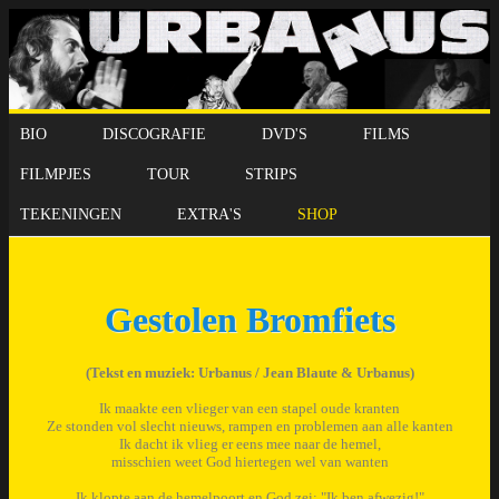
BIO
DISCOGRAFIE
DVD'S
FILMS
FILMPJES
TOUR
STRIPS
TEKENINGEN
EXTRA'S
SHOP
Gestolen Bromfiets
(Tekst en muziek: Urbanus / Jean Blaute & Urbanus)
Ik maakte een vlieger van een stapel oude kranten
Ze stonden vol slecht nieuws, rampen en problemen aan alle kanten
Ik dacht ik vlieg er eens mee naar de hemel,
misschien weet God hiertegen wel van wanten
Ik klopte aan de hemelpoort en God zei: "Ik ben afwezig!"