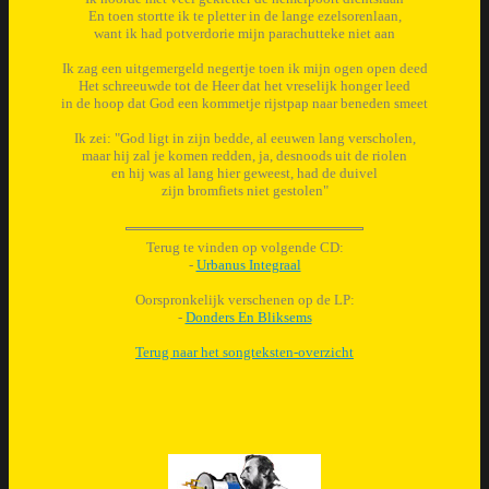
En toen stortte ik te pletter in de lange ezelsorenlaan,
want ik had potverdorie mijn parachutteke niet aan
Ik zag een uitgemergeld negertje toen ik mijn ogen open deed
Het schreeuwde tot de Heer dat het vreselijk honger leed
in de hoop dat God een kommetje rijstpap naar beneden smeet
Ik zei: "God ligt in zijn bedde, al eeuwen lang verscholen,
maar hij zal je komen redden, ja, desnoods uit de riolen
en hij was al lang hier geweest, had de duivel
zijn bromfiets niet gestolen"
Terug te vinden op volgende CD:
-
Urbanus Integraal
Oorspronkelijk verschenen op de LP:
-
Donders En Bliksems
Terug naar het songteksten-overzicht