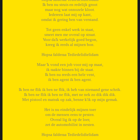
Ik ben nu struis en redelijk groot
maar nog wat onnozele kloot.
Iedereen laat mij op kant,
omdat ik gering ben van verstand.
Tot geen enkel werk in staat,
smeet men me overal op straat.
Voor da'k werkelijk goed begon,
kreeg ik reeds al mijnen bon.
Hopsa falderaa Tediedelidielidam
Maar 'k vond een job voor mij op maat,
ik raakte binnen bij de staat.
Ik ben nu reeds een hele vent,
ik ben agent ik ben agent.
Ik ben ne flik ik ben ne flik, ik heb van niemand gene schrik.
Ik ben ne flik ik ben ne flik, met ne nek zo dik dik dik.
Met pistool en matrak op zak, benne k'ik op mijn gemak.
Het is nu eindelijk mijnen toer
om de mensen eens te pesten.
Overal lig ik op de loer,
zet de automobilist in nesten.
Hopsa falderaa Tediedelidielidam