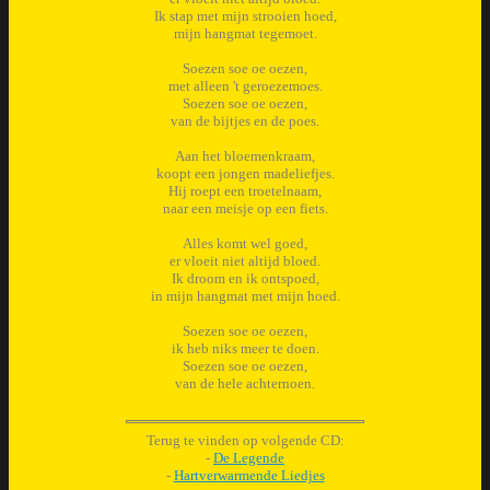
Ik stap met mijn strooien hoed,
mijn hangmat tegemoet.
Soezen soe oe oezen,
met alleen 't geroezemoes.
Soezen soe oe oezen,
van de bijtjes en de poes.
Aan het bloemenkraam,
koopt een jongen madeliefjes.
Hij roept een troetelnaam,
naar een meisje op een fiets.
Alles komt wel goed,
er vloeit niet altijd bloed.
Ik droom en ik ontspoed,
in mijn hangmat met mijn hoed.
Soezen soe oe oezen,
ik heb niks meer te doen.
Soezen soe oe oezen,
van de hele achternoen.
Terug te vinden op volgende CD:
-
De Legende
-
Hartverwarmende Liedjes