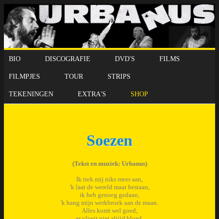
BIO
DISCOGRAFIE
DVD'S
FILMS
FILMPJES
TOUR
STRIPS
TEKENINGEN
EXTRA'S
SHOP
Soezen
(Tekst en muziek: Urbanus)
Ik trek mij niks meer aan,
'k laat de wereld maar bestaan,
ik heb genoeg gedaan,
'k hang mijn werkbroek aan de maan.
Alles komt wel goed,
er vloeit niet altijd bloed.