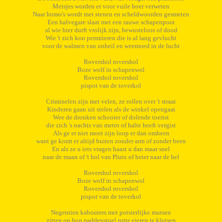
Meisjes worden er voor vuile hoer verweten
Naar homo's wordt met stenen en scheldwoorden gesmeten
Een halvegare slaat met een rauwe schapenpoot
al wie hier durft vrolijk zijn, bewusteloos of dood
Wie 't zich kon permiteren die is al lang gevlucht
voor de walmen van onheil en weemoed in de lucht
Rovershol rovershol
Boze wolf in schapenwol
Rovershol rovershol
pispot van de toverkol
Criminelen zijn met velen, ze rollen over 't straat
Kinderen gaan uit stelen als de winkel opengaat
Wee de dronken schooier of dolende toerist
die zich 's nachts van metro of halte heeft vergist
Als ge er niet moet zijn loop er dan omheen
want ge komt er altijd buiten zonder arm of zonder been
En als ze u iets vragen haast u dan maar snel
naar de maan of 't hol van Pluto of beter naar de hel
Rovershol rovershol
Boze wolf in schapenwol
Rovershol rovershol
pispot van de toverkol
Negentien kabouters met potsierlijke mutsen
zitten op hun paddenstoel rotte eieren te klutsen