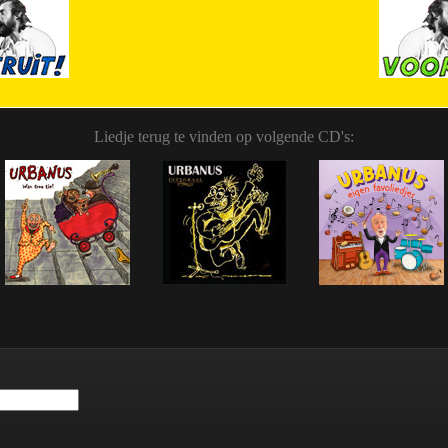
Liedje terug te vinden op volgende CD's: