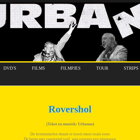
DVD'S
FILMS
FILMPJES
TOUR
STRIPS
Rovershol
(Tekst en muziek: Urbanus)
De kermismolen draait er nooit meer zoals toen
De berm met zwervend vuil, was vroeger een plantsoen