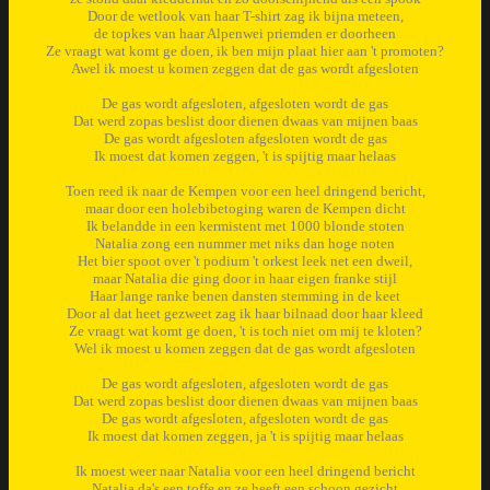
Door de wetlook van haar T-shirt zag ik bijna meteen,
de topkes van haar Alpenwei priemden er doorheen
Ze vraagt wat komt ge doen, ik ben mijn plaat hier aan 't promoten?
Awel ik moest u komen zeggen dat de gas wordt afgesloten
De gas wordt afgesloten, afgesloten wordt de gas
Dat werd zopas beslist door dienen dwaas van mijnen baas
De gas wordt afgesloten afgesloten wordt de gas
Ik moest dat komen zeggen, 't is spijtig maar helaas
Toen reed ik naar de Kempen voor een heel dringend bericht,
maar door een holebibetoging waren de Kempen dicht
Ik belandde in een kermistent met 1000 blonde stoten
Natalia zong een nummer met niks dan hoge noten
Het bier spoot over 't podium 't orkest leek net een dweil,
maar Natalia die ging door in haar eigen franke stijl
Haar lange ranke benen dansten stemming in de keet
Door al dat heet gezweet zag ik haar bilnaad door haar kleed
Ze vraagt wat komt ge doen, 't is toch niet om mij te kloten?
Wel ik moest u komen zeggen dat de gas wordt afgesloten
De gas wordt afgesloten, afgesloten wordt de gas
Dat werd zopas beslist door dienen dwaas van mijnen baas
De gas wordt afgesloten, afgesloten wordt de gas
Ik moest dat komen zeggen, ja 't is spijtig maar helaas
Ik moest weer naar Natalia voor een heel dringend bericht
Natalia da's een toffe en ze heeft een schoon gezicht