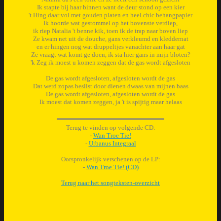
Ik stapte bij haar binnen want de deur stond op een kier
't Hing daar vol met gouden platen en heel chic behangpapier
Ik hoorde wat gestommel op het bovenste verdiep,
ik riep Natalia 't benne kik, toen ik de trap naar boven liep
Ze kwam net uit de douche, gans verkleumd en kleddernat
en er hingen nog wat druppeltjes vanachter aan haar gat
Ze vraagt wat komt ge doen, ik sta hier gans in mijn bloten?
'k Zeg ik moest u komen zeggen dat de gas wordt afgesloten
De gas wordt afgesloten, afgesloten wordt de gas
Dat werd zopas beslist door dienen dwaas van mijnen baas
De gas wordt afgesloten, afgesloten wordt de gas
Ik moest dat komen zeggen, ja 't is spijtig maar helaas
Terug te vinden op volgende CD:
-
Wan Troe Tie!
-
Urbanus Integraal
Oorspronkelijk verschenen op de LP:
-
Wan Troe Tie! (CD)
Terug naar het songteksten-overzicht