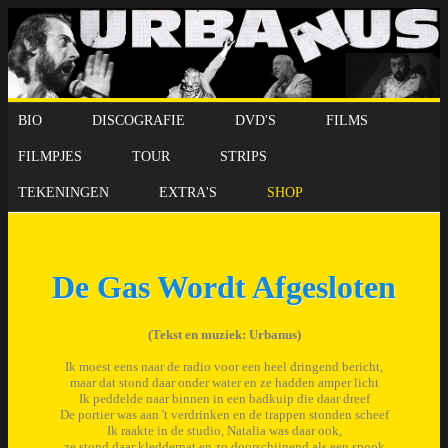
BIO
DISCOGRAFIE
DVD'S
FILMS
FILMPJES
TOUR
STRIPS
TEKENINGEN
EXTRA'S
SHOP
De Gas Wordt Afgesloten
(Tekst en muziek: Urbanus)
Ik moest eens naar de radio voor een heel dringend bericht,
maar dat stond daar onder water en ze hadden amper licht
Ik peddelde naar binnen in een badkuip die daar dreef
De portier was aan 't verdrinken en de trappen stonden scheef
Ik raakte in de studio, Natalia was daar ook,
ze stond daar kleddernat en zo doorschijnend als een spook