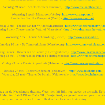
Zaterdag 29 maart - Scheldetheater (Terneuzen) -
http://www.zeelandtheaters.nl
Woensdag 2 april - Maaspoort (Venlo) -
http://www.maaspoort.nl
Donderdag 3 april - Maaspoort (Venlo) -
http://www.maaspoort.nl
erdag 3 mei - Theater aan het Vrijthof (Maastricht) -
http://www.theateraanhetvrijtho
dag 4 mei - Theater aan het Vrijthof (Maastricht) -
http://www.theateraanhetvrijtho
Woensdag 7 mei - Leidse Schouwburg (Leiden) -
http://www.stadspodia.nl
Zaterdag 10 mei - De Tramwerkplaats (Winschoten) -
http://www.tramwerkplaats.co
ag 14 mei - Theater aan de Parade ('s-Hertogenbosch) -
http://www.theateraandepa
dag 15 mei - Theater aan de Parade ('s-Hertogenbosch) -
http://www.theateraandepa
Vrijdag 23 mei - Theater t Speelhuis (Helmond) -
http://www.theaterspeelhuis.nl/
Dinsdag 27 mei - Theater De Schalm (Veldhoven) -
http://www.deschalm.com
Woensdag 28 mei - Theater De Schalm (Veldhoven) -
http://www.deschalm.com
ug in de Nederlandse theaters. Vrees niet, hij lijkt nog steeds op zichzelf. De sh
Met Stro, 1-2-3 Rikke Tikke Tik, Poesje Stoei, aangevuld met een paar nieuwe
liners, twoliners en visuele onnozelheden. Een feest van herkenning.