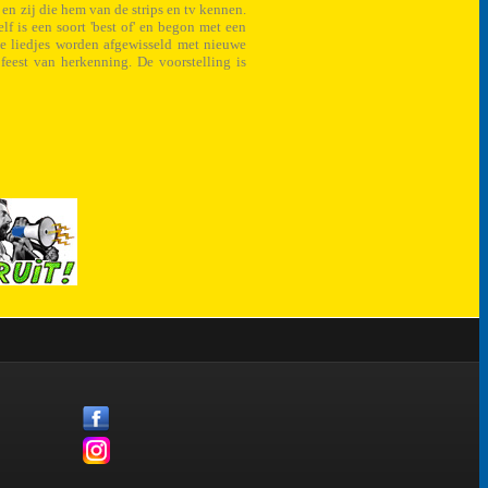
 en zij die hem van de strips en tv kennen.
 is een soort 'best of' en begon met een
De liedjes worden afgewisseld met nieuwe
 feest van herkenning. De voorstelling is