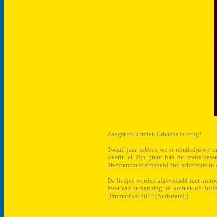
Zanger en komiek Urbanus is terug!
Twaalf jaar hebben we er nondedju op mo
waarin al zijn grote hits de revue pas
überonnozele stripheld ooit schitterde in 
De liedjes worden afgewisseld met nieuwe
feest van herkenning: de komiek uit Tolle
(Promotekst 2014 (Nederland))