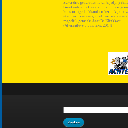
Zeker drie generaties horen bij zijn publi
Grootvaders met hun kleinkinderen genie
kunstmatige lachband en het bekijken va
sketches, oneliners, twoliners en visuel
mogelijk gemaakt door De Klinkkast.
(Alternatieve promotekst 2014)