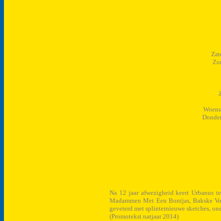
Zat
Zon
Woensd
Donder
Na 12 jaar afwezigheid keert Urbanus ter
Madammen Met Een Bontjas, Bakske Vol 
geveterd met splinternieuwe sketches, one
(Promotekst natjaar 2014)