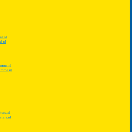
al.nl
l.nl
amma.nl
ramma.nl
ters.nl
ters.nl