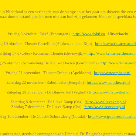
r in Nederland is een verlengde van de vorige tour, het gaat om theaters die een
maar door omstandigheden toen niet aan bod zijn gekomen. Het aantal speeldata is 
Vrijdag 3 oktober - Dok6 (Panningen) -
http://www.dok6.eu
-
Uitverkocht
ag 10 oktober - Theater Castellum (Alphen aan den Rijn) -
http://www.theatercastel
Vrijdag 17 oktober - Kennemer Theater (Beverwijk) -
http://www.kennemertheater.n
g 25 oktober - Schouwburg De Nieuwe Doelen (Gorinchem) -
http://www.denieuwed
Vrijdag 21 november - Theater Orpheus (Apeldoorn) -
http://www.orpheus.nl
Zaterdag 22 november - Rabotheater (Hengelo) -
https://www.rabotheater.nl
Zaterdag 29 november - De Blauwe Ke! (Veghel) -
http://www.blauwekei.nl
Zaterdag 6 december - De Lieve Kamp (Oss) -
http://www.lievekamp.nl
Zondag 7 december - De Lieve Kamp (Oss) -
http://www.lievekamp.nl
sdag 16 december - De Goudse Schouwburg (Gouda) -
http://www.goudseschouwbur
et succes nog steeds de compagnon van Urbanus. De Belgische grappenmaker staat n