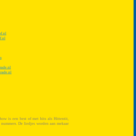
f.nl
f.nl
m
rade.nl
rade.nl
ow is een best of met hits als Hittentit,
 nummers. De liedjes worden aan mekaar