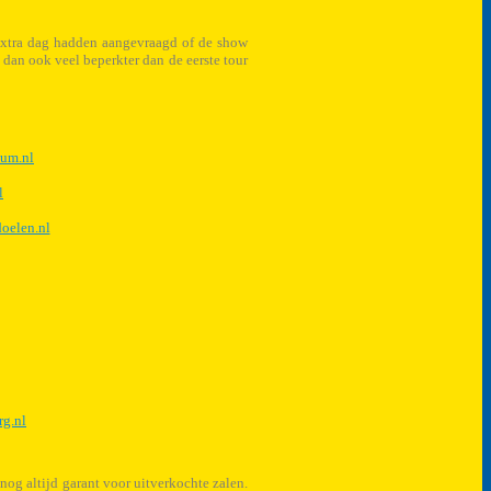
 extra dag hadden aangevraagd of de show
dan ook veel beperkter dan de eerste tour
lum.nl
l
oelen.nl
g.nl
og altijd garant voor uitverkochte zalen.