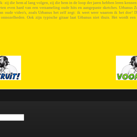
ek: zij die hem al lang volgen, zij die hem in de loop der jaren hebben leren kennen
ten even hard van een verzameling oude hits en aangepaste sketches. Urbanus Zelf
n oude video's, zoals Urbanus het zelf zegt: ik weet weer waarom ik het doe! 
e onnozelheden. Ook zijn typische gitaar laat Urbanus niet thuis. Het wordt een