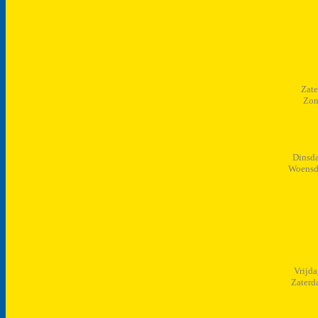
Zate
Zon
Dinsda
Woensda
Vrijda
Zaterd