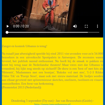
Zanger en komiek Urbanus is terug!
Na twaalf jaar afwezigheid speelde hij eind 2011 vier avonden voor zo'n 54.000
bezoekers in een uitverkocht Sportpaleis in Antwerpen. De recensies waren
lovend, het publiek razend enthousiast. Nu heeft hij de smaak te pakken en
keert hij terug naar de Nederlandse theaters! Maar vrees niet dat Urbanus is
veranderd, hij lijkt nog steeds op zichzelf! De show is een 'best of' met hits als
'Hittentit', 'Madammen met een bontjas', 'Bakske vol met stro', '1-2-3 Rikke
Tikke Tik' en 'Poesje Stoei', maar ook met nieuw materiaal. De liedjes worden
aan elkaar geveterd met splinternieuwe sketches, oneliners, twoliners en visuele
onnozelheden. Een feest van herkenning.
(Promotekst 2013 (Nederland))
Donderdag 5 september (Try-out) - Jan van Besouwhuis (Goirle) -
http://www.janvanbesouw.nl