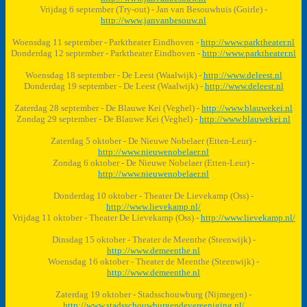
Vrijdag 6 september (Try-out) - Jan van Besouwhuis (Goirle) -
http://www.janvanbesouw.nl
Woensdag 11 september - Parktheater Eindhoven -
http://www.parktheater.nl
Donderdag 12 september - Parktheater Eindhoven -
http://www.parktheater.nl
Woensdag 18 september - De Leest (Waalwijk) -
http://www.deleest.nl
Donderdag 19 september - De Leest (Waalwijk) -
http://www.deleest.nl
Zaterdag 28 september - De Blauwe Kei (Veghel) -
http://www.blauwekei.nl
Zondag 29 september - De Blauwe Kei (Veghel) -
http://www.blauwekei.nl
Zaterdag 5 oktober - De Nieuwe Nobelaer (Etten-Leur) -
http://www.nieuwenobelaer.nl
Zondag 6 oktober - De Nieuwe Nobelaer (Etten-Leur) -
http://www.nieuwenobelaer.nl
Donderdag 10 oktober - Theater De Lievekamp (Oss) -
http://www.lievekamp.nl/
Vrijdag 11 oktober - Theater De Lievekamp (Oss) -
http://www.lievekamp.nl/
Dinsdag 15 oktober - Theater de Meenthe (Steenwijk) -
http://www.demeenthe.nl
Woensdag 16 oktober - Theater de Meenthe (Steenwijk) -
http://www.demeenthe.nl
Zaterdag 19 oktober - Stadsschouwburg (Nijmegen) -
http://www.stadsschouwburgendevereeniging.nl/