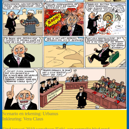
Scenario en tekening: Urbanus
Inkleuring: Vera Claus