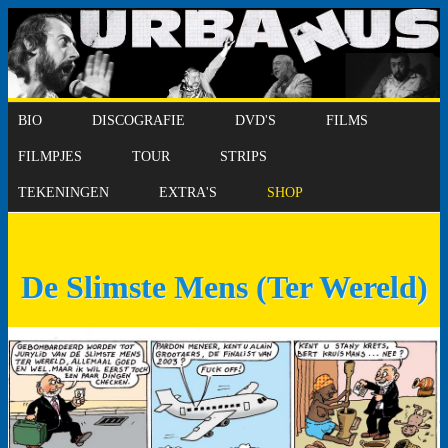
BIO
DISCOGRAFIE
DVD'S
FILMS
FILMPJES
TOUR
STRIPS
TEKENINGEN
EXTRA'S
SHOP
De Slimste Mens (Ter Wereld)