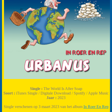
Single :
The World Is After Soap
Soort :
iTunes Single / Digitale Download / Spotify / Apple Music
Jaar :
2023
Single verschenen op 3 maart 2023 van het album
In Roer En Rep