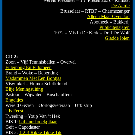
Wereld Plezanter – TV Presentators - Klimaat
De Aarde
Brusselaar – RTBF – Charmezanger
Alleen Maar Over Jou
Apotheek – Bakkerij
Publiciteitsjaren
1972 – Mis In De Kerk – Dolf De Wolf
Gladde Iolen
CD 2:
Zoon – Vijf Tennnisballen – Overval
Fillemong En Fillomeen
Brand – Woke – Beperking
Madammen Met Een Bontjas
Viswinkel – Humor Schrikdraad
Blije Meningsuiting
Pastoor – Wijwater – Buschauffeur
Engeltjes
Wereld Gezien – Oorlogsveteraan – Urb-strip
't Is Feest
Tweeling – Youp Van ’t Hek
BIS 1:
Urbanusbroekgitaar
Geit – Capodaster
BIS 2:
1-2-3 Rikke Tikke Tik