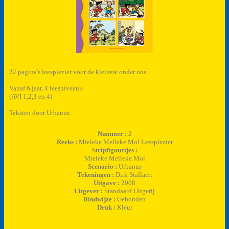
32 pagina's leesplezier voor de kleinste onder ons.
Vanaf 6 jaar, 4 leesniveau's
(AVI 1,2,3 en 4)
Teksten door Urbanus.
Nummer :
2
Reeks :
Mieleke Melleke Mol Leesplezier
Stripfiguurtjes :
Mieleke Melleke Mol
Scenario :
Urbanus
Tekeningen :
Dirk Stallaert
Uitgave :
2008
Uitgever :
Standaard Uitgerij
Bindwijze :
Gebonden
Druk :
Kleur