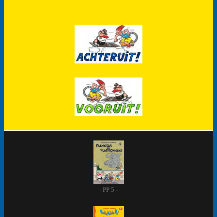
- PP 5 -