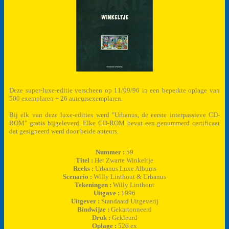
Deze super-luxe-editie verscheen op 11/09/96 in een beperkte oplage van
500 exemplaren + 26 auteursexemplaren.
Bij elk van deze luxe-edities werd "Urbanus, de eerste interpassieve CD-
ROM" gratis bijgeleverd. Elke CD-ROM bevat een genummerd certificaat
dat gesigneerd werd door beide auteurs.
Nummer :
59
Titel :
Het Zwarte Winkeltje
Reeks :
Urbanus Luxe Albums
Scenario :
Willy Linthout & Urbanus
Tekeningen :
Willy Linthout
Uitgave :
1996
Uitgever :
Standaard Uitgeverij
Bindwijze :
Gekartonneerd
Druk :
Gekleurd
Oplage :
526 ex