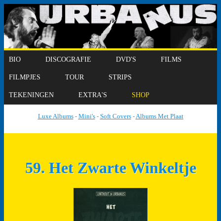
BIO
DISCOGRAFIE
DVD'S
FILMS
FILMPJES
TOUR
STRIPS
TEKENINGEN
EXTRA'S
SHOP
Luxe Albums
-
Mini's
-
Soft Covers
-
Albums Met Plaat
59. Het Zwarte Winkeltje