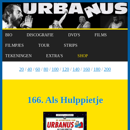
BIO
DISCOGRAFIE
DVD'S
FILMS
FILMPJES
TOUR
STRIPS
TEKENINGEN
EXTRA'S
SHOP
20
/
40
/
60
/
80
/
100
/
120
/
140
/
160
/
180
/
200
166. Als Hulppietje