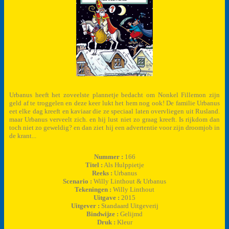
Urbanus heeft het zoveelste plannetje bedacht om Nonkel Fillemon zijn
geld af te troggelen en deze keer lukt het hem nog ook! De familie Urbanus
eet elke dag kreeft en kaviaar die ze speciaal laten overvliegen uit Rusland.
maar Urbanus verveelt zich. en hij lust niet zo graag kreeft. Is rijkdom dan
toch niet zo geweldig? en dan ziet hij een advertentie voor zijn droomjob in
de krant...
Nummer :
166
Titel :
Als Hulppietje
Reeks :
Urbanus
Scenario :
Willy Linthout & Urbanus
Tekeningen :
Willy Linthout
Uitgave :
2015
Uitgever :
Standaard Uitgeverij
Bindwijze :
Gelijmd
Druk :
Kleur