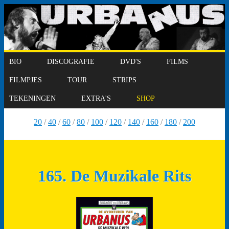
BIO
DISCOGRAFIE
DVD'S
FILMS
FILMPJES
TOUR
STRIPS
TEKENINGEN
EXTRA'S
SHOP
20
/
40
/
60
/
80
/
100
/
120
/
140
/
160
/
180
/
200
165. De Muzikale Rits