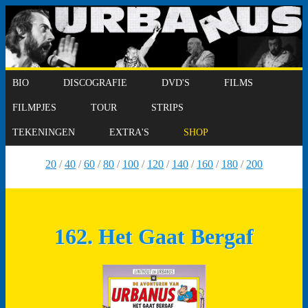
BIO
DISCOGRAFIE
DVD'S
FILMS
FILMPJES
TOUR
STRIPS
TEKENINGEN
EXTRA'S
SHOP
20
/
40
/
60
/
80
/
100
/
120
/
140
/
160
/
180
/
200
162. Het Gaat Bergaf