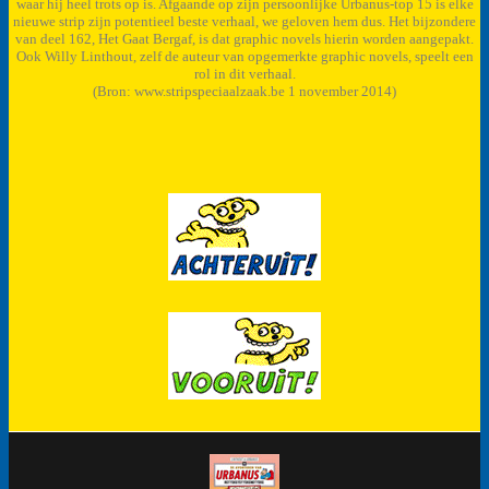
waar hij heel trots op is. Afgaande op zijn persoonlijke Urbanus-top 15 is elke
nieuwe strip zijn potentieel beste verhaal, we geloven hem dus. Het bijzondere
van deel 162, Het Gaat Bergaf, is dat graphic novels hierin worden aangepakt.
Ook Willy Linthout, zelf de auteur van opgemerkte graphic novels, speelt een
rol in dit verhaal.
(Bron: www.stripspeciaalzaak.be 1 november 2014)