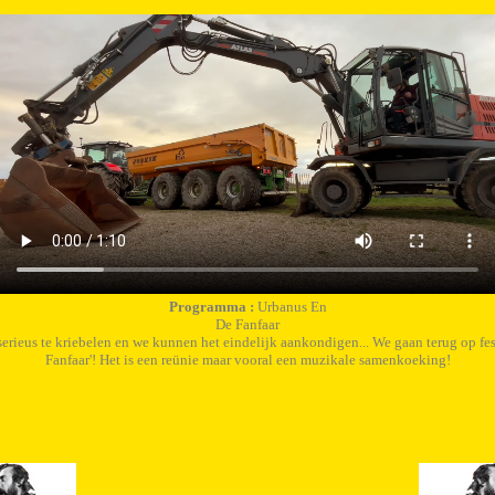
Programma :
Urbanus En
De Fanfaar
erieus te kriebelen en we kunnen het eindelijk aankondigen... We gaan terug op fe
Fanfaar'! Het is een reünie maar vooral een muzikale samenkoeking!